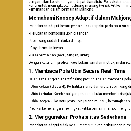
pengambilan keputusan yang dapat dianalisis. Pendekatan adap
kunci untuk meningkatkan peluang menang (wins). Artikel ini m
kemenangan dalam permainan Mahjong.
Memahami Konsep Adaptif dalam Mahjon
Pendekatan adaptif berarti pemain tidak terpaku pada satu strate
- Perubahan komposisi ubin di tangan
- Ubin yang sudah terbuka di meja
- Gaya bermain lawan
- Fase permainan (awal, tengah, akhir)
Dengan kata lain, prediksi
wins
bukan ramalan mutlak, melainkan
1. Membaca Pola Ubin Secara Real-Time
Salah satu langkah adaptif paling penting adalah membaca pola
-
Ubin keluar (discard)
: Perhatikan jenis dan urutan ubin yang 
-
Ubin terbuka
: Kombinasi yang sudah dibuka memberi petunjuk
-
Ubin langka
: Jika satu jenis ubin jarang muncul, kemungkinan
Prediksi kemenangan meningkat ketika pemain mampu menghubu
2. Menggunakan Probabilitas Sederhana
Pendekatan adaptif tidak selalu membutuhkan perhitungan rumi