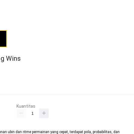
ng Wins
Kuantitas
s
n ubin dan ritme permainan yang cepat, terdapat pola, probabilitas, dan