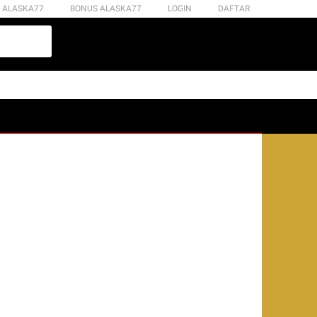
K ALASKA77
BONUS ALASKA77
LOGIN
DAFTAR