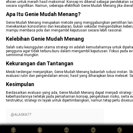
efisien untuk meraih hasil maksimal. Konsep ini dikenal sebagai pendekat
secara signifikan. Namun, seberapa efektifkah Genie Mudah Menang jika dievalu
Apa Itu Genie Mudah Menang?
Genie Mudah Menang merupakan metode yang menggabungkan pemilihan langkah
menekankan konsistensi dan kesabaran, bukan sekadar mengandalkan keberu
mampu membaca pola dan mengambil keputusan secara lebih rasional.
Kelebihan Genie Mudah Menang
Salah satu keunggulan utama strategi ini adalah kemudahannya untuk dipah
pengguna agar tidak terburu-buru dalam mengambil keputusan. Fokus pada ev
seminimal mungkin.
Kekurangan dan Tantangan
Meski terdengar menjanjikan, Genie Mudah Menang bukanlah solusi instan. Stra
evaluasi rutin dan pengendalian emosi, hasil yang diharapkan bisa meleset. 
Kesimpulan
Berdasarkan evaluasi yang ada, Genie Mudah Menang dapat menjadi strategi yan
keberhasilannya terletak pada pemahaman konsep, pengelolaan risiko, serta e
terstruktur, strategi ini layak untuk dipertimbangkan, namun tetap perlu dis
@ALASKA77