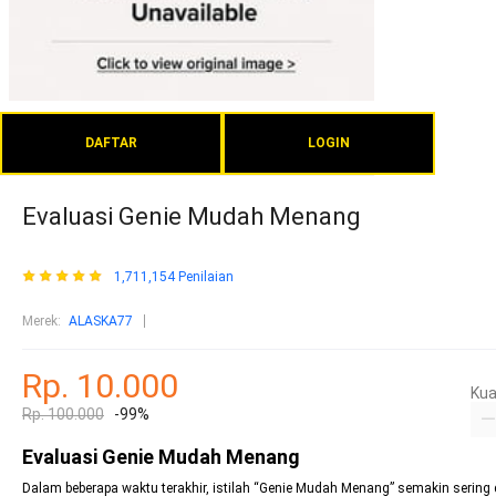
DAFTAR
LOGIN
Evaluasi Genie Mudah Menang
1,711,154 Penilaian
Merek:
ALASKA77
Rp. 10.000
Kua
Rp. 100.000
-99%
Evaluasi Genie Mudah Menang
Dalam beberapa waktu terakhir, istilah “Genie Mudah Menang” semakin sering